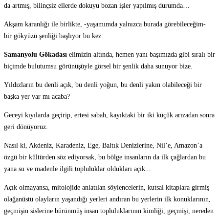
da artmış, bilinçsiz ellerde dokuyu bozan işler yapılmış durumda…
Akşam karanlığı ile birlikte, -yaşamımda yalnızca burada görebileceğim-
bir gökyüzü şenliği başlıyor bu kez.
Samanyolu Gökadası
elimizin altında, hemen yanı başımızda gibi sıralı bir
biçimde bulutumsu görünüşüyle görsel bir şenlik daha sunuyor bize.
Yıldızların bu denli açık, bu denli yoğun, bu denli yakın olabileceği bir
başka yer var mı acaba?
Geceyi kıyılarda geçirip, ertesi sabah, kayıktaki bir iki küçük arızadan sonra
geri dönüyoruz.
Nasıl ki, Akdeniz, Karadeniz, Ege, Baltık Denizlerine, Nil’e, Amazon’a
özgü bir kültürden söz ediyorsak, bu bölge insanların da ilk çağlardan bu
yana su ve madenle ilgili topluluklar oldukları açık...
Açık olmayansa, mitolojide anlatılan söylencelerin, kutsal kitaplara girmiş
olağanüstü olayların yaşandığı yerleri andıran bu yerlerin ilk konuklarının,
geçmişin sislerine bürünmüş insan topluluklarının kimliği, geçmişi, nereden