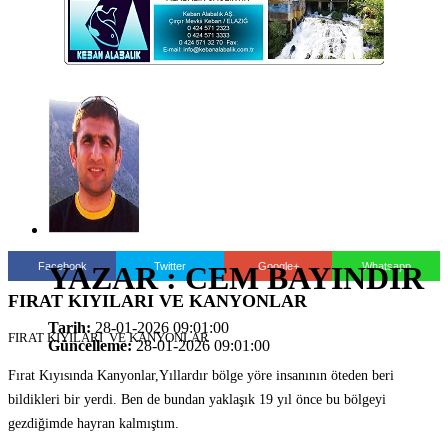
Facebook
Twitter
Google+
Whatsapp
YAZAR : CEM BAYINDIR
FIRAT KIYILARI VE KANYONLAR
Tarih:
28-01-2026 09:01:00
FIRAT KIYILARI VE KANYONLAR
Güncelleme:
28-01-2026 09:01:00
Fırat Kıyısında Kanyonlar,Yıllardır bölge yöre insanının öteden beri
bildikleri bir yerdi. Ben de bundan yaklaşık 19 yıl önce bu bölgeyi
gezdiğimde hayran kalmıştım.