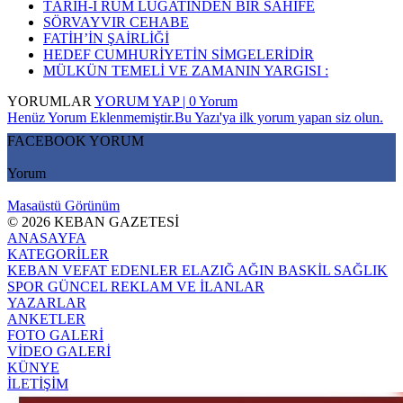
TÂRÎH-İ RÛM LÜGATİNDEN BİR SAHİFE
SÖRVAYVIR CEHABE
FATİH’İN ŞAİRLİĞİ
HEDEF CUMHURİYETİN SİMGELERİDİR
MÜLKÜN TEMELİ VE ZAMANIN YARGISI :
YORUMLAR
YORUM YAP | 0 Yorum
Henüz Yorum Eklenmemiştir.Bu Yazı'ya ilk yorum yapan siz olun.
FACEBOOK YORUM
Yorum
Masaüstü Görünüm
© 2026 KEBAN GAZETESİ
ANASAYFA
KATEGORİLER
KEBAN
VEFAT EDENLER
ELAZIĞ
AĞIN
BASKİL
SAĞLIK
SPOR
GÜNCEL
REKLAM VE İLANLAR
YAZARLAR
ANKETLER
FOTO GALERİ
VİDEO GALERİ
KÜNYE
İLETİŞİM