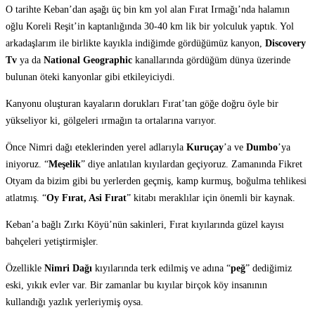
O tarihte Keban’dan aşağı üç bin km yol alan Fırat Irmağı’nda halamın
oğlu Koreli Reşit’in kaptanlığında 30-40 km lik bir yolculuk yaptık. Yol
arkadaşlarım ile birlikte kayıkla indiğimde gördüğümüz kanyon,
Discovery
Tv
ya da
National Geographic
kanallarında gördüğüm dünya üzerinde
bulunan öteki kanyonlar gibi etkileyiciydi.
Kanyonu oluşturan kayaların dorukları Fırat’tan göğe doğru öyle bir
yükseliyor ki, gölgeleri ırmağın ta ortalarına varıyor.
Önce Nimri dağı eteklerinden yerel adlarıyla
Kuruçay
’a ve
Dumbo
’ya
iniyoruz. “
Meşelik
” diye anlatılan kıyılardan geçiyoruz. Zamanında Fikret
Otyam da bizim gibi bu yerlerden geçmiş, kamp kurmuş, boğulma tehlikesi
atlatmış. “
Oy Fırat, Asi Fırat
” kitabı meraklılar için önemli bir kaynak.
Keban’a bağlı Zırkı Köyü’nün sakinleri, Fırat kıyılarında güzel kayısı
bahçeleri yetiştirmişler.
Özellikle
Nimri Dağı
kıyılarında terk edilmiş ve adına “
peğ
” dediğimiz
eski, yıkık evler var. Bir zamanlar bu kıyılar birçok köy insanının
kullandığı yazlık yerleriymiş oysa.