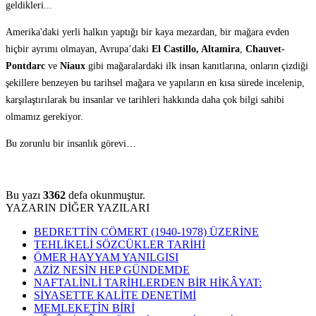
geldikleri...
Amerika'daki yerli halkın yaptığı bir kaya mezardan, bir mağara evden
hiçbir ayrımı olmayan, Avrupa’daki
El Castillo, Altamira
,
Chauvet-
Pontdarc
ve
Niaux
gibi mağaralardaki ilk insan kanıtlarına, onların çizdiği
şekillere benzeyen bu tarihsel mağara ve yapıların en kısa sürede incelenip,
karşılaştırılarak bu insanlar ve tarihleri hakkında daha çok bilgi sahibi
olmamız gerekiyor.
Bu zorunlu bir insanlık görevi…
Bu yazı
3362
defa okunmuştur.
YAZARIN DİĞER YAZILARI
BEDRETTİN CÖMERT (1940-1978) ÜZERİNE
TEHLİKELİ SÖZCÜKLER TARİHİ
ÖMER HAYYAM YANILGISI
AZİZ NESİN HEP GÜNDEMDE
NAFTALİNLİ TARİHLERDEN BİR HİKÂYAT:
SİYASETTE KALİTE DENETİMİ
MEMLEKETİN BİRİ