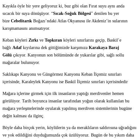
Kayıkla öyle bir yere geliyoruz ki, buz gibi olan Fırat suyu aynı anda
sıcacık bir suya dönüşüyor. “
Sıcak-Soğuk Bölgesi
” denilen bu yer
bize
Cebelitarık
Boğazı’ndaki Atlas Okyanusu ile Akdeniz’in sularının
karışmamasını anımsatıyor.
Keban köyleri
Zırkı
ve
Topkıran
köyleri sınırlarını geçip, Baskil’e
bağlı
Adaf
kıyılarına dek gittiğimizde karşımıza
Karakaya Baraj
Gölü
çıkıyor. Kanyonun son bölümünde de yukarılar gibi, sağlı sollu
mağaralar bulunuyor.
Saklıkapı Kanyonu ve Güngörmez Kanyonu Keban İlçemiz sınırları
içerisinde, Karaleylek Kanyonu ise Baskil İlçemiz sınırları içerisindedir
Mağara içlerine girmek için ilk insanların yaptığı merdivenler hemen
görülüyor. Tarih boyunca insanlar tarafından yoğun olarak kullanılan bu
mağara yerleşmelerinde oyularak yapılmış merdiven sistemlerinin bugüne
değin kalması da ilginç.
Böyle daha birçok yerin, köylülerin ya da meraklıların saldırısına uğradığını
ve yok edildiğini duyduğumuzda çok üzülüyoruz. Bugün de bu yıkım daha