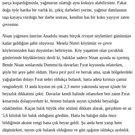
parça kopardığınızda, yağmurun ıslattığı aynı kokuyu alabilirsiniz. Fakat
doğa öyle harika bir varlık ki, çekiç darbeleri yerine, yağmur damlasının
taşa kayaya vurduğu her darbe sonrası, kendine has bir koku yayıyor zaten
çevresine.
Nisan yağmuru üzerine Anadolu insanı birçok rivayet söylemleri günümüze
kadar geldiğine şahit oluyoruz. Mesela Nimri köyümüz ve çevre
köylerimizden bazı duyumları belirteyim. Köy yaşantım olan çocukluk
günlerimde büyüklerimiz derdi ki, balıklar sadece Nisan ayında su içermiş.
Bende Nisan sonlarında Dummu'da davarları Fırat kıyısında otlatırken,
şöyle bir şeye şahit oldum. Hava pırıl pırıl ve berrak ama, uzak bölgelerdeki
yağışlardan dolayı Fırat nehri oldukça bulanık, hatta adeta kırmızı çamur
rengindeydi. O anda kıyının en çok 2,3 metre yakınında suyun içinde bir
beyazlık dikkatimi çekti. Davarlar kendi halinde otlanırken ben zaten Fırat
kenarında dolaşıyordum ki, hemen bulanık suyun içindeki beyazlığa
odaklandım. Kaçan balık büyük olur sözünü dikkate alarak, gerçekten en az
5,6 kiloluk bir balık olduğunu gördüm. Hatta bu balığın daha önce
bildiğimin aksine rengi bana çok beyaz geldi. Şu anda hem yazıp hem
düşünürken, suyun çok bulanık olduğunu ve gün ışığının oldukça aydınlık