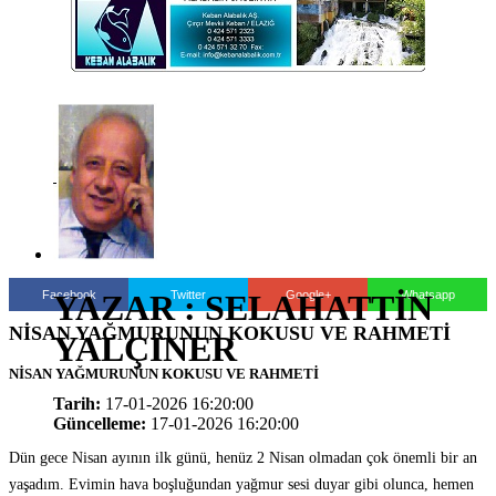
Facebook
Twitter
Google+
Whatsapp
YAZAR : SELAHATTİN
NİSAN YAĞMURUNUN KOKUSU VE RAHMETİ
YALÇINER
NİSAN YAĞMURUNUN KOKUSU VE RAHMETİ
Tarih:
17-01-2026 16:20:00
Güncelleme:
17-01-2026 16:20:00
Dün gece Nisan ayının ilk günü, henüz 2 Nisan olmadan çok önemli bir an
yaşadım. Evimin hava boşluğundan yağmur sesi duyar gibi olunca, hemen