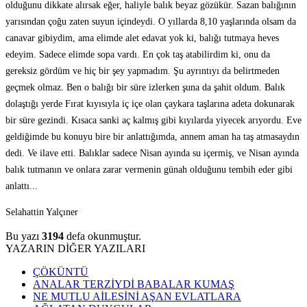
olduğunu dikkate alırsak eğer, haliyle balık beyaz gözükür. Sazan balığının
yarısından çoğu zaten suyun içindeydi. O yıllarda 8,10 yaşlarında olsam da
canavar gibiydim, ama elimde alet edavat yok ki, balığı tutmaya heves
edeyim. Sadece elimde sopa vardı. En çok taş atabilirdim ki, onu da
gereksiz gördüm ve hiç bir şey yapmadım. Şu ayrıntıyı da belirtmeden
geçmek olmaz. Ben o balığı bir süre izlerken şuna da şahit oldum. Balık
dolaştığı yerde Fırat kıyısıyla iç içe olan çaykara taşlarına adeta dokunarak
bir süre gezindi. Kısaca sanki aç kalmış gibi kıyılarda yiyecek arıyordu. Eve
geldiğimde bu konuyu bire bir anlattığımda, annem aman ha taş atmasaydın
dedi. Ve ilave etti. Balıklar sadece Nisan ayında su içermiş, ve Nisan ayında
balık tutmanın ve onlara zarar vermenin günah olduğunu tembih eder gibi
anlattı...
Selahattin Yalçıner
Bu yazı
3194
defa okunmuştur.
YAZARIN DİĞER YAZILARI
ÇÖKÜNTÜ
ANALAR TERZİYDİ BABALAR KUMAŞ
NE MUTLU AİLESİNİ AŞAN EVLATLARA