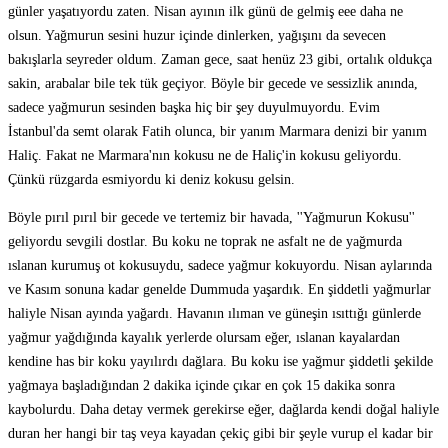
günler yaşatıyordu zaten. Nisan ayının ilk günü de gelmiş eee daha ne
olsun. Yağmurun sesini huzur içinde dinlerken, yağışını da sevecen
bakışlarla seyreder oldum. Zaman gece, saat henüz 23 gibi, ortalık oldukça
sakin, arabalar bile tek tük geçiyor. Böyle bir gecede ve sessizlik anında,
sadece yağmurun sesinden başka hiç bir şey duyulmuyordu. Evim
İstanbul'da semt olarak Fatih olunca, bir yanım Marmara denizi bir yanım
Haliç. Fakat ne Marmara'nın kokusu ne de Haliç'in kokusu geliyordu.
Çünkü rüzgarda esmiyordu ki deniz kokusu gelsin.
Böyle pırıl pırıl bir gecede ve tertemiz bir havada, ''Yağmurun Kokusu''
geliyordu sevgili dostlar. Bu koku ne toprak ne asfalt ne de yağmurda
ıslanan kurumuş ot kokusuydu, sadece yağmur kokuyordu. Nisan aylarında
ve Kasım sonuna kadar genelde Dummuda yaşardık. En şiddetli yağmurlar
haliyle Nisan ayında yağardı. Havanın ılıman ve güneşin ısıttığı günlerde
yağmur yağdığında kayalık yerlerde olursam eğer, ıslanan kayalardan
kendine has bir koku yayılırdı dağlara. Bu koku ise yağmur şiddetli şekilde
yağmaya başladığından 2 dakika içinde çıkar en çok 15 dakika sonra
kaybolurdu. Daha detay vermek gerekirse eğer, dağlarda kendi doğal haliyle
duran her hangi bir taş veya kayadan çekiç gibi bir şeyle vurup el kadar bir