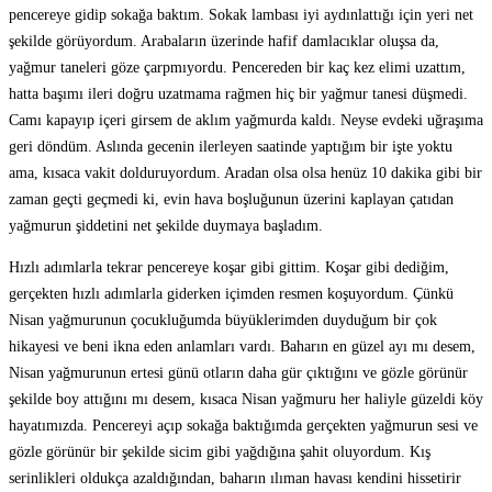
pencereye gidip sokağa baktım. Sokak lambası iyi aydınlattığı için yeri net
şekilde görüyordum. Arabaların üzerinde hafif damlacıklar oluşsa da,
yağmur taneleri göze çarpmıyordu. Pencereden bir kaç kez elimi uzattım,
hatta başımı ileri doğru uzatmama rağmen hiç bir yağmur tanesi düşmedi.
Camı kapayıp içeri girsem de aklım yağmurda kaldı. Neyse evdeki uğraşıma
geri döndüm. Aslında gecenin ilerleyen saatinde yaptığım bir işte yoktu
ama, kısaca vakit dolduruyordum. Aradan olsa olsa henüz 10 dakika gibi bir
zaman geçti geçmedi ki, evin hava boşluğunun üzerini kaplayan çatıdan
yağmurun şiddetini net şekilde duymaya başladım.
Hızlı adımlarla tekrar pencereye koşar gibi gittim. Koşar gibi dediğim,
gerçekten hızlı adımlarla giderken içimden resmen koşuyordum. Çünkü
Nisan yağmurunun çocukluğumda büyüklerimden duyduğum bir çok
hikayesi ve beni ikna eden anlamları vardı. Baharın en güzel ayı mı desem,
Nisan yağmurunun ertesi günü otların daha gür çıktığını ve gözle görünür
şekilde boy attığını mı desem, kısaca Nisan yağmuru her haliyle güzeldi köy
hayatımızda. Pencereyi açıp sokağa baktığımda gerçekten yağmurun sesi ve
gözle görünür bir şekilde sicim gibi yağdığına şahit oluyordum. Kış
serinlikleri oldukça azaldığından, baharın ılıman havası kendini hissetirir