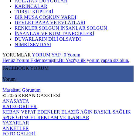
AĞLATAN DUYGULAR
KARINCALAR
TURŞU KÜPLERİ
BİR MUSA COŞKUN VARDI
DEVLET BABA VE EVLATLARI
RENKLER SOLGUN İNSANLAR SOLGUN
İNSANLAR VE KUM TANECİKLERİ
DUVARLARIN DİLİ OLSAYDI
NİMRİ SEVDASI
YORUMLAR
YORUM YAP | 0 Yorum
Henüz Yorum Eklenmemiştir.Bu Yazı'ya ilk yorum yapan siz olun.
FACEBOOK YORUM
Yorum
Masaüstü Görünüm
© 2026 KEBAN GAZETESİ
ANASAYFA
KATEGORİLER
KEBAN
VEFAT EDENLER
ELAZIĞ
AĞIN
BASKİL
SAĞLIK
SPOR
GÜNCEL
REKLAM VE İLANLAR
YAZARLAR
ANKETLER
FOTO GALERİ